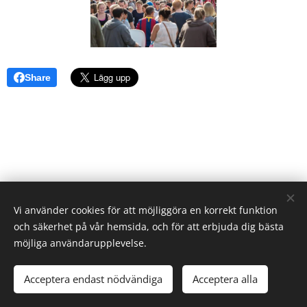
Share
Vi använder cookies för att möjliggöra en korrekt funktion
© 2024 Alla rättigheter reserverade
och säkerhet på vår hemsida, och för att erbjuda dig bästa
möjliga användarupplevelse.
Cookies
Språk
Acceptera endast nödvändiga
Acceptera alla
Svenska
English