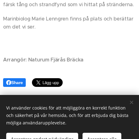
färsk tång och strandfynd som vi hittat på stränderna.
Marinbiolog Marie Lenngren finns på plats och berättar
om det vi ser.
Arrangör:
Naturum Fjärås Bräcka
Share
Vi använder cookies för att möjliggöra en korrekt funktion
© 2024 Alla rättigheter reserverade
och säkerhet på vår hemsida, och för att erbjuda dig bästa
möjliga användarupplevelse.
Cookies
Språk