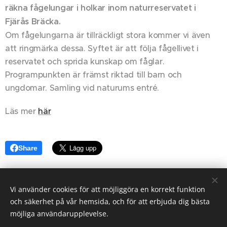
räkna fågelungar i holkar inom naturreservatet i
Fjärås Bräcka.
Om fågelungarna är tillräckligt stora kommer vi även
att ringmärka dessa. Syftet är att följa fågellivet i
reservatet och sprida kunskap om fåglar.
Programpunkten är främst riktad till barn och
ungdomar. Samling vid naturums entré.
Läs mer
här
Share
Vi använder cookies för att möjliggöra en korrekt funktion
© 2024 Alla rättigheter reserverade
och säkerhet på vår hemsida, och för att erbjuda dig bästa
möjliga användarupplevelse.
Cookies